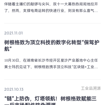
伴随着主播们的敲锣与尖叫，双十一大幕热热闹闹地拉开
了，然而，支撑电商运转的快递行业，则没有那么喜气洋
洋。 根据相关数据平台监测，2021年11月11日0:00-11月11
日19:00，全网销售总金额为2957亿元，产生的包裹数为
11.06亿个，这给快递行业带来了不小的挑战。
2021.11.01
树根格致为顶立科技的数字化转型“保驾护
航”
10月30日，在湖南省长沙市经开区星沙产业基地中心主任
黄士玮的见证下，树根格致携手顶立科技“区块链+工业互
联网”标杆项目启动会成功召开。依托树根科技
ROOTCLOUD根云平台以及树根格致ROOTCHAIN区块链
基础赋能平台，双方将共同打造敏捷供应链体系、建设数
工业品溯源
2021.10.13
字化工厂。
“链”上防伪，灯塔领航！树根格致赋能三