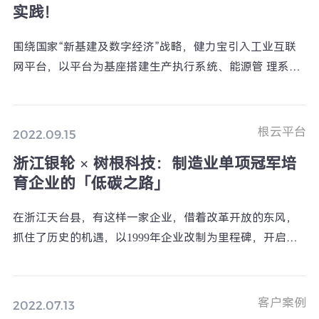
实践！
围绕国家“新基建及数字经济”战略，健力宝引入工业互联
网平台，以平台为基座搭建生产执行系统、能源管 理系
统、工厂6S 数字化管理系统、物流运输管理系统、防窜货
追溯系统，与树根科技合作，推行数字工厂计划，加速了
饮料行业的数字化转型。
根云平台
2022.09.15
浙江银轮 × 树根科技：制造业单项冠军培
育企业的「低碳之路」
在浙江天台县，有这样一家企业，借着改革开放的东风，
抓住了历史的机遇，以1999年企业改制为里程碑，开启了
中国热交换器蓬勃发展的契机。
客户案例
2022.07.13