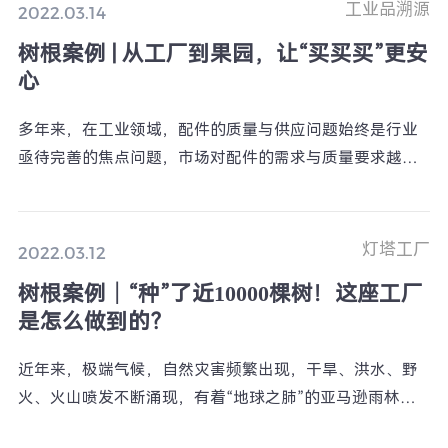
体”，实现数字化能力的泛在部署，使生产潜能得到极大发
工业品溯源
2022.03.14
挥。
树根案例 | 从工厂到果园，让“买买买”更安
心
多年来，在工业领域，配件的质量与供应问题始终是行业
亟待完善的焦点问题，市场对配件的需求与质量要求越来
越高。但由于配件后市场的特殊性和统一标准定义的不
同，导致出现产品质量无法精准控制，生产及流通各环节
信息不透明并难于追责等现象频现。然而传统的防伪码技
灯塔工厂
2022.03.12
术，由于数据是提前编辑完成，防伪标识一旦被识破，就
树根案例｜“种”了近10000棵树！这座工厂
会被大规模仿制，造成假货在市场流通，严重损害客户利
是怎么做到的？
益并造成产品质量和安全隐患。
近年来，极端气候，自然灾害频繁出现，干旱、洪水、野
火、火山喷发不断涌现，有着“地球之肺”的亚马逊雨林已
经无法负荷世地球的碳排放量。全球变暖的警报已经拉