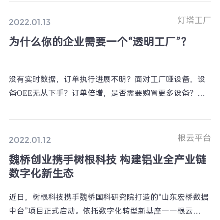
响，减碳工作早已刻不容缓。践行绿色发展理念，倡导绿
色低碳生活，是我们每个公民的责任使命。
灯塔工厂
2022.01.13
为什么你的企业需要一个“透明工厂”？
没有实时数据，订单执行进展不明？面对工厂哑设备，设
备OEE无从下手？订单倍增，是否需要购置更多设备？数
据不准确，决策不科学？… …您的工厂是不是正在经历这
些管理困境呢？树根科技打造“透明工厂”助力企业基于根
云平台，连接现场人、机、料、法、环等各项数据打通已
根云平台
2022.01.12
有信息化系统，对数据进行整治、治理，实现全方位数据
魏桥创业携手树根科技 构建铝业全产业链
透明、精益管理和智能制造。
数字化新生态
近日，树根科技携手魏桥国科研究院打造的“山东宏桥数据
中台”项目正式启动。依托数字化转型新基座——根云