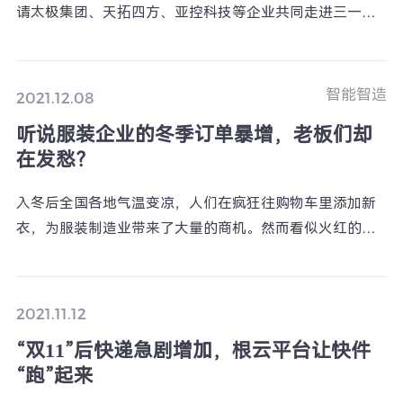
请太极集团、天拓四方、亚控科技等企业共同走进三一桩
机——全球重工行业首家“灯塔工厂”，探寻这座人均产值
千万元的智能工厂数字化转型升级之道。
智能智造
2021.12.08
听说服装企业的冬季订单暴增，老板们却
在发愁？
入冬后全国各地气温变凉，人们在疯狂往购物车里添加新
衣，为服装制造业带来了大量的商机。然而看似火红的产
业背后，服装企业的老板们却并不那么好过。
2021.11.12
“双11”后快递急剧增加，根云平台让快件
“跑”起来