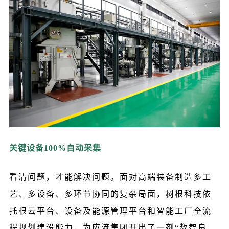
关键设备100%自动采集
看清问题，才能解决问题。面对高端装备制造多工
艺、多设备、多环节协同的复杂局面，树根科技依
托根云平台、设备及能源管理平台和智能工厂全流
程规划建设能力，为应流集团开出了一剂“数智良