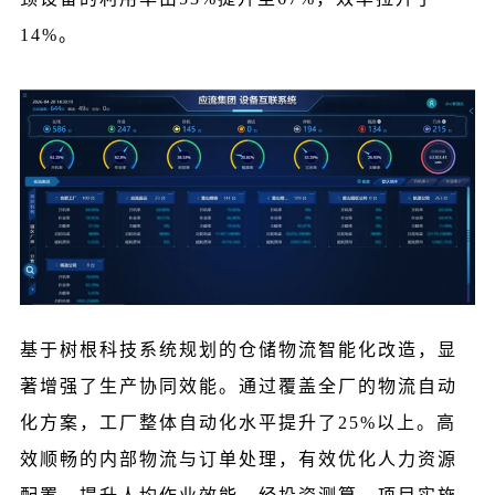
14%。
基于树根科技系统规划的仓储物流智能化改造，显
著增强了生产协同效能。通过覆盖全厂的物流自动
化方案，工厂整体自动化水平提升了25%以上。高
效顺畅的内部物流与订单处理，有效优化人力资源