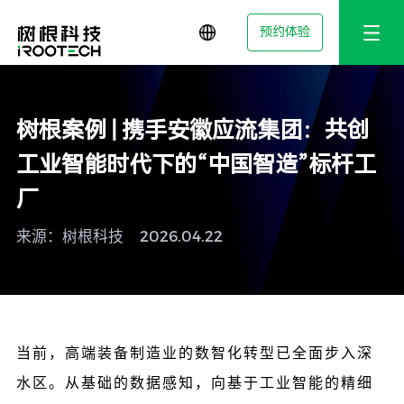
预约体验
树根案例 | 携手安徽应流集团：共创
工业智能时代下的“中国智造”标杆工
厂
来源：树根科技
2026.04.22
当前，高端装备制造业的数智化转型已全面步入深
水区。从基础的数据感知，向基于工业智能的精细