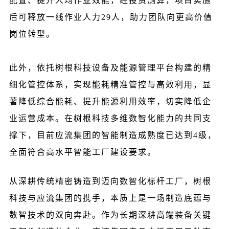
配置、提升人均作业效能，经投资测算，项目实施
后可释放一线作业人力29人，助力团队向更高价值
岗位转型。
此外，依托树根科技设备及能源管理平台构建的精
细化管控体系，实现能耗精准管控与高效利用，显
著降低综合能耗、提升能源利用效率，切实降低企
业运营成本。在树根科技多维数智化能力的共同支
撑下，目前应流集团的智能制造成熟度已达到4级，
全面符合高水平智能工厂建设要求。
从深耕传统精密铸造到迈向数智化标杆工厂，树根
科技与应流集团的携手，本质上是一场制造底蕴与
数智技术的双向奔赴。作为长期深耕高端装备关键