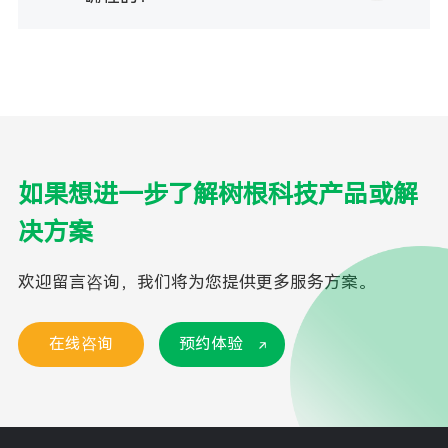
如果想进一步了解树根科技产品或解
决方案
欢迎留言咨询，我们将为您提供更多服务方案。
在线咨询
预约体验