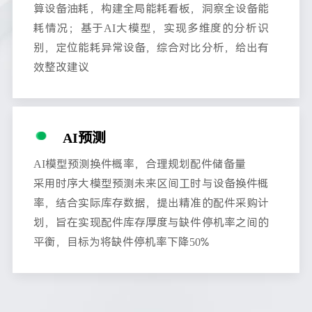
算设备油耗，构建全局能耗看板，洞察全设备能
耗情况；基于AI大模型，实现多维度的分析识
别，定位能耗异常设备，综合对比分析，给出有
效整改建议
AI预测
AI模型预测换件概率，合理规划配件储备量
采用时序大模型预测未来区间工时与设备换件概
率，结合实际库存数据，提出精准的配件采购计
划，旨在实现配件库存厚度与缺件停机率之间的
平衡，目标为将缺件停机率下降50%