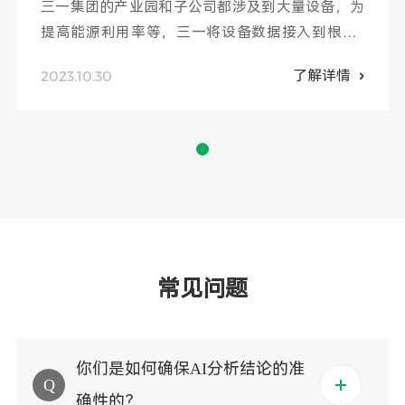
三一集团的产业园和子公司都涉及到大量设备，为
提高能源利用率等，三一将设备数据接入到根云-
工业连接平台，夯实集团数字化转型基础
2023.10.30
了解详情
常见问题
你们是如何确保AI分析结论的准
Q
确性的？