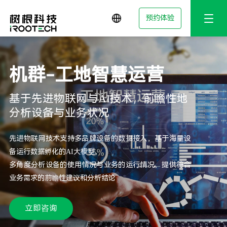
预约体验
机群-工地智慧运营
基于先进物联网与AI技术，前瞻性地
分析设备与业务状况
先进物联网技术支持多品牌设备的数据接入，基于海量设
备运行数据孵化的AI大模型，
多角度分析设备的使用情况与业务的运行情况，提供符合
业务需求的前瞻性建议和分析结论
立即咨询