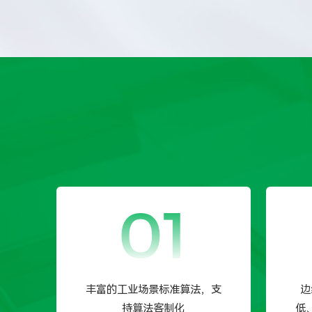
01
丰富的工业场景标准算法，支
边
持算法客制化
低