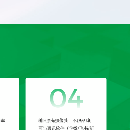
率20%~30%。
3）工时工序分析：通过对装配等人工比重高
的工序进行视频AI工步拆解，实现工时工艺
分析，解决工厂标准工时工价问题，提升人效
10%以上，年度降本可达100万以上。
通过数据驱动管理提升：让管理决策有数据可
支撑、问题追溯有数据可查证、资源分配有数
据可规划。
04
确率
利旧原有摄像头，不限品牌；
可与通讯软件（企微/飞书/钉