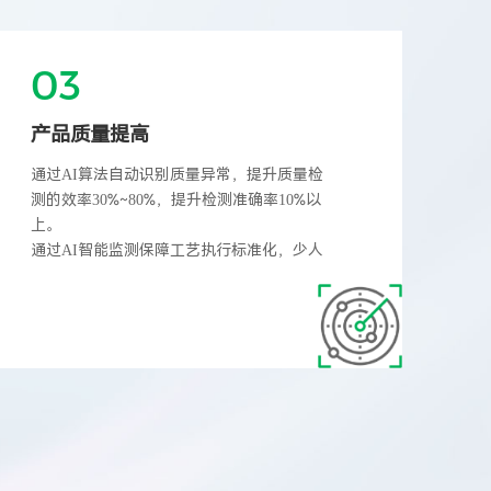
03
产品质量提高
通过AI算法自动识别质量异常，提升质量检
测的效率30%~80%，提升检测准确率10%以
上。
通过AI智能监测保障工艺执行标准化，少人
化：
1）下料识别：识别下料缺料、断料、表计
等，提升工艺执行的精确性，提升产品质量稳
定性。
2）线边库位及物料识别：通过视频AI技术对
现场料框、工位及SOP操作识别，实现生产现
场与仓库/物流联动与协同，提升物料周转效