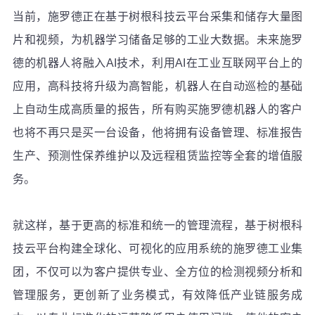
当前，施罗德正在基于树根科技云平台采集和储存大量图
片和视频，为机器学习储备足够的工业大数据。未来施罗
德的机器人将融入
AI
技术，利用
AI
在工业互联网平台上的
应用，高科技将升级为高智能，机器人在自动巡检的基础
上自动生成高质量的报告，所有购买施罗德机器人的客户
也将不再只是买一台设备，他将拥有设备管理、标准报告
生产、预测性保养维护以及远程租赁监控等全套的增值服
务。
就这样，基于更高的标准和统一的管理流程，基于树根科
技云平台构建全球化、可视化的应用系统的施罗德工业集
团，不仅可以为客户提供专业、全方位的检测视频分析和
管理服务，更创新了业务模式，有效降低产业链服务成