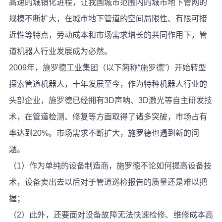
高速的城镇化进程，让我国城市范围内的城市地下管网的
规模不断扩大，在城市地下管道的空间局限性、有限可接
近性等特点，劳动成本和市场需求增长的共同作用下，管
道机器人行业发展成为必然。
2009
年，施罗德工业集团（以下简称“施罗德”）开始转型
探索管道机器人，十年发展至今，作为特种机器人行业的
头部企业，施罗德已经拥有3D声呐、3D激光等自主研发技
术，在管道检测、修复等方面取得了诸多突破，市场占有
率达到20%。市场需求不断扩大，施罗德也遇到新的问
题。
（
1
）作为单纯的设备制造商，施罗德不论如何提高设备技
术，设备卖出去以后对于管道巡检报告的质量还是难以把
握；
（
2
）此外，还要面对设备故障无法快速检修、维修成本高