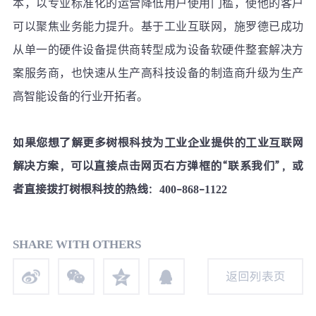
本，以专业标准化的运营降低用户使用门槛，使他的客户
可以聚焦业务能力提升。基于工业互联网，施罗德已成功
从单一的硬件设备提供商转型成为设备软硬件整套解决方
案服务商，也快速从生产高科技设备的制造商升级为生产
高智能设备的行业开拓者。
如果您想了解更多树根科技为工业企业提供的工业互联网
解决方案，可以直接点击网页右方弹框的“联系我们”，或
者直接拨打树根科技的热线：400-868-1122
SHARE WITH OTHERS
返回列表页
返回列表页