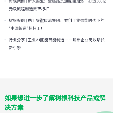
树根案例 | 新太实业：全链路贯通赋能冶炼，打造300亿
元级流程制造数智标杆
树根案例 | 携手安徽应流集团：共创工业智能时代下的
“中国智造”标杆工厂
行业分享 | 工业AI赋能智能制造——解锁企业高效增长
新引擎
如果想进一步了解树根科技产品或解
决方案