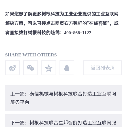
如果您想了解更多树根科技为工业企业提供的工业互联网
解决方案，可以直接点击网页右方弹框的“在线咨询”，或
者直接拨打树根科技的热线：400-868-1122
SHARE WITH OTHERS
返回列表页
返回列表页
上一篇：泰信机械与树根科技联合打造工业互联网
服务平台
下一篇：树根科技联合星邦智能打造工业互联网服