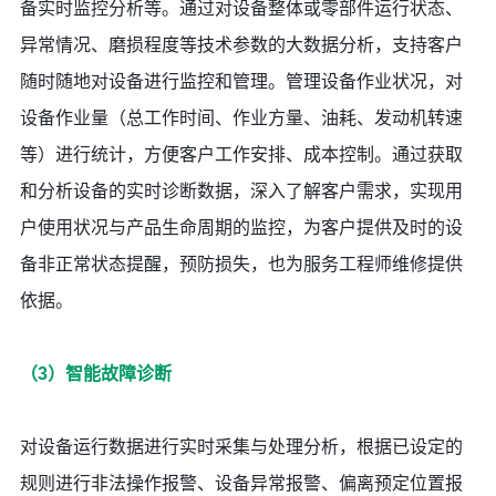
备实时监控分析等。通过对设备整体或零部件运行状态、
异常情况、磨损程度等技术参数的大数据分析，支持客户
随时随地对设备进行监控和管理。管理设备作业状况，对
设备作业量（总工作时间、作业方量、油耗、发动机转速
等）进行统计，方便客户工作安排、成本控制。通过获取
和分析设备的实时诊断数据，深入了解客户需求，实现用
户使用状况与产品生命周期的监控，为客户提供及时的设
备非正常状态提醒，预防损失，也为服务工程师维修提供
依据。
（3）智能故障诊断
对设备运行数据进行实时采集与处理分析，根据已设定的
规则进行非法操作报警、设备异常报警、偏离预定位置报