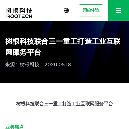
预约体验
树根科技联合三一重工打造工业互联
网服务平台
来源：树根科技
2020.05.18
树根科技联合三一重工打造工业互联网服务平台
业务痛点