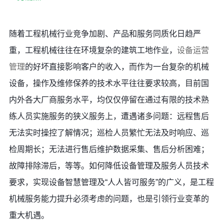
随着工程机械行业竞争加剧、产品和服务同质化日趋严
重，工程机械往往在环境复杂的建筑工地作业，
设备运营
管理
的好坏直接影响客户的收入，而作为一台复杂的机械
设备，操作及维修保养的技术水平往往要求较高，目前国
内外各大厂商服务水平，均仅仅停留在通过有限的技术熟
练人员实施服务的狭义服务上，遭遇诸多问题：远程售后
无法实时操控了解情况；巡检人员繁忙无法及时响应、巡
检周期长；无法进行售后维护数据采集、售后分析困难；
故障排除滞后，等等。如何降低设备管理及服务人员技术
要求，实现设备智慧管理及“人人皆可服务”的广义，是工程
机械服务能力提升必须考虑的问题，也是引领行业变革的
重大机遇。