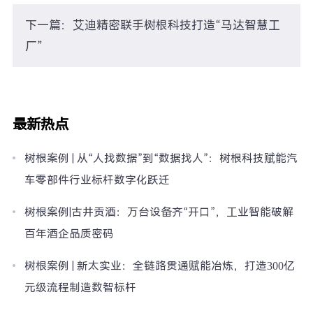
下一篇：艾迪精密联手树根科技打造“马达智慧工
厂”
最新热点
树根案例 | 从“人找数据”到“数据找人”：树根科技赋能汽
车零部件行业标杆数字化跃迁
树根案例|古井贡酒：万台设备齐“开口”，工业智能破解
百年酒企品质密码
树根案例 | 新太实业：全链路贯通赋能冶炼，打造300亿
元级流程制造数智标杆