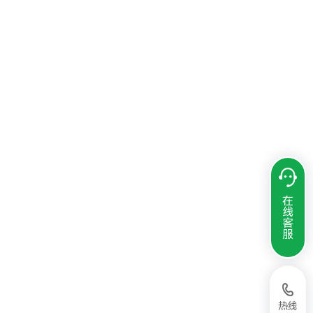
在
线
客
服
热线