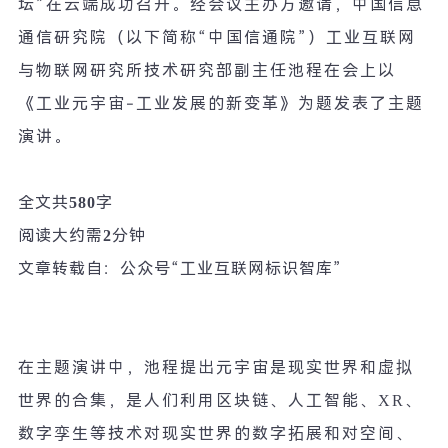
坛
”
在云端成功召开。经会议主办方邀请，中国信息
通信研究院（以下简称
“
中国信通院
”
）工业互联网
与物联网研究所技术研究部副主任池程在会上以
《工业元宇宙
-
工业发展的新变革》为题发表了主题
演讲。
全文共
580
字
阅读大约需
2
分钟
文章转载自：公众号
“
工业互联网标识智库
”
在主题演讲中，池程提出元宇宙是现实世界和虚拟
世界的合集，是人们利用区块链、人工智能、
XR
、
数字孪生等技术对现实世界的数字拓展和对空间、