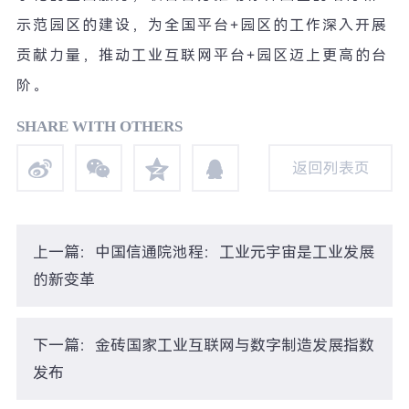
示范园区的建设，为全国平台
+
园区的工作深入开展
贡献力量，推动工业互联网平台
+
园区迈上更高的台
阶。
SHARE WITH OTHERS
返回列表页
返回列表页
上一篇：中国信通院池程：工业元宇宙是工业发展
的新变革
下一篇：金砖国家工业互联网与数字制造发展指数
发布