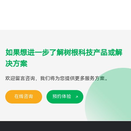
如果想进一步了解树根科技产品或解
决方案
欢迎留言咨询，我们将为您提供更多服务方案。
在线咨询
预约体验