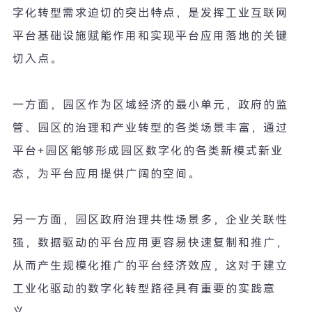
字化转型需求迫切的突出特点，是发挥工业互联网
平台基础设施赋能作用和实现平台应用落地的关键
切入点。
一方面，园区作为区域经济的最小单元，政府的监
管、园区的治理和产业转型的各类场景丰富，通过
平台
+
园区能够形成园区数字化的各类新模式新业
态，为平台应用提供广阔的空间。
另一方面，园区政府治理共性场景多，企业关联性
强，数据驱动的平台应用更容易快速复制和推广，
从而产生规模化推广的平台经济效应，这对于建立
工业化驱动的数字化转型路径具有重要的实践意
义。