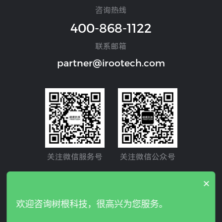
咨询热线
400-868-1122
联系邮箱
partner@irootech.com
关注微信服务号
关注微信公众号
×
Copyright © 2024 IROOTECH. All rights reserved. 树根互联
欢迎咨询树根科技，很高兴为您服务。
股份有限公司 版权所有
粤ICP备19026860号
粤B2-2010747