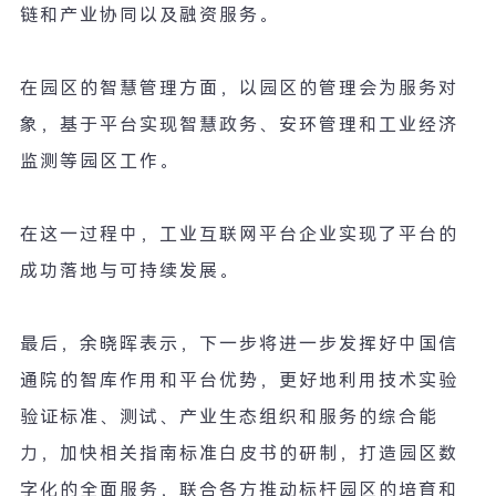
链和产业协同以及融资服务。
在园区的智慧管理方面，以园区的管理会为服务对
象，基于平台实现智慧政务、安环管理和工业经济
监测等园区工作。
在这一过程中，工业互联网平台企业实现了平台的
成功落地与可持续发展。
最后，余晓晖表示，下一步将进一步发挥好中国信
通院的智库作用和平台优势，更好地利用技术实验
验证标准、测试、产业生态组织和服务的综合能
力，加快相关指南标准白皮书的研制，打造园区数
字化的全面服务，联合各方推动标杆园区的培育和