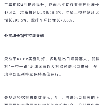
工率相较
4
月稳步提升，正面吊平均作业量环比增长
43.6%
，堆高机环比增长
26.6%
，混凝土搅拌站环比
增长
295.5%
，搅拌车环比增长
73.6%
。
外贸增长韧性持续显现
受益于
RCEP
实施利好，多地进出口增势喜人，我国
对
“
一带一路
”
沿线国家以及对欧盟进出口增长，多
地中欧班列持续保持高位运行。
央视财经挖掘机指数显示，
5
月，与进出口相关的正