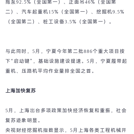
拖泵
92.5%
（全国第一）、正面吊
46%
（全国第
二）、汽车起重机
15%
（全国第一）、挖掘机
9.5%
（全国第二）、桩工设备
3.5%
（全国第一）。
与此同时，
5
月，宁夏今年第二批
886
个重大项目按
下
“
启动键
”
，基础设施建设提速。
5
月，宁夏履带起
重机、压路机平均作业量排全国之首。
上海加快复苏
5
月，上海出台多项政策加快经济恢复和重振，社会
复苏迹象明显。
央视财经挖掘机指数显示，
5
月上海各类工程机械开