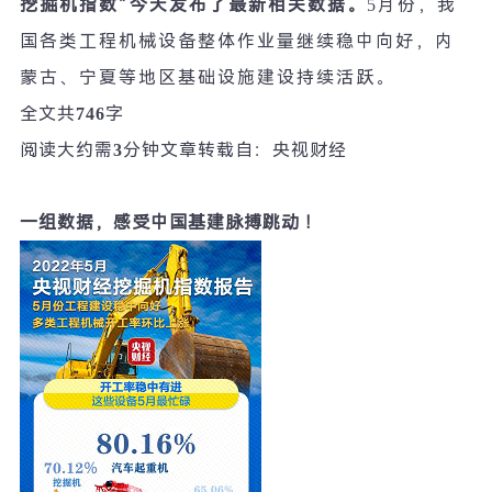
挖掘机指数
”
今天发布了最新相关数据。
5
月份，我
国各类工程机械设备整体作业量继续稳中向好，内
蒙古、宁夏等地区基础设施建设持续活跃。
全文共
746
字
阅读大约需
3
分钟
文章转载自：央视财经
一组数据，感受中国基建脉搏跳动
！