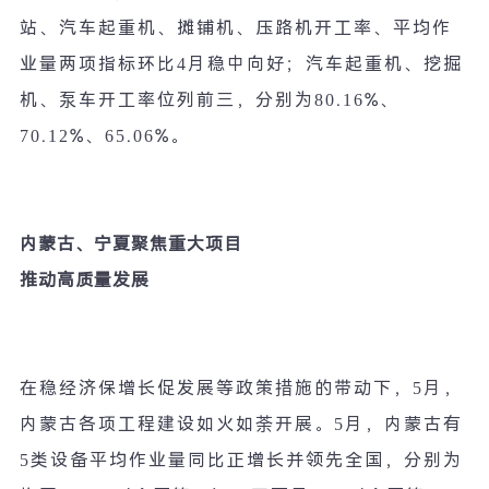
站、汽车起重机、摊铺机、压路机开工率、平均作
业量两项指标环比
4
月稳中向好；汽车起重机、挖掘
机、泵车开工率位列前三，分别为
80.16%
、
70.12%
、
65.06%
。
内蒙古、宁夏聚焦重大项目
推动高质量发展
在稳经济保增长促发展等政策措施的带动下，
5
月，
内蒙古各项工程建设如火如荼开展。
5
月，内蒙古有
5
类设备平均作业量同比正增长并领先全国，分别为