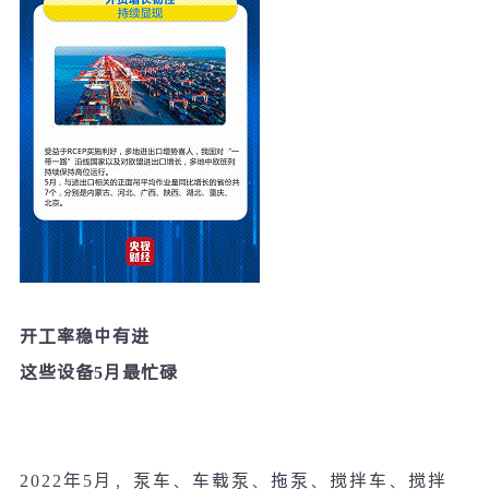
开工率稳中有进
这些设备
5
月最忙碌
2022
年
5
月，泵车、车载泵、拖泵、搅拌车、搅拌