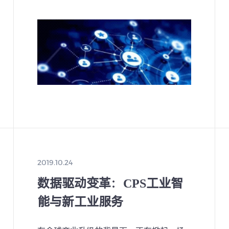
抓数字经济发展先机”为主题，重点探讨如
主生态构建能力的优势
何推动两化深度融合从而助力制造强国和
持全域覆盖、全时响
网络强国，以及在当今时代中国企业的两
园区、智慧城市、智慧
化融合需要关注哪些层面。
和充分开发所有可能的
字化转型，促进制造业
业体系建设。要打造一
金融、创新、人才等各
，推动人工智能发展实
端闭环，为产业高质量
2019.10.24
数据驱动变革：CPS工业智
能与新工业服务