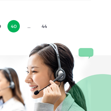
9
40
...
44