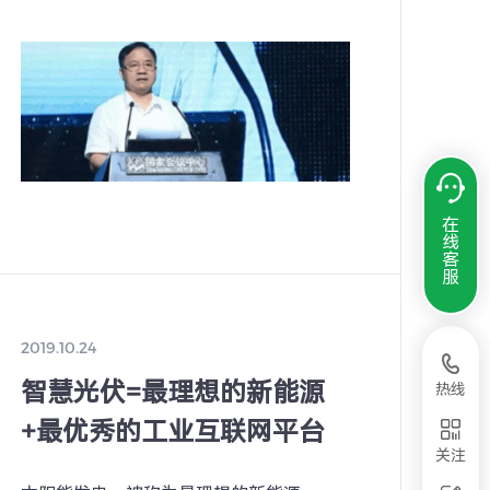
中国的两化深度融合正处于战略机遇期、
发展攻坚期，未来将以两化融合为主线协
同推进两个强国建设。
在
线
客
服
2019.10.24
智慧光伏=最理想的新能源
热线
+最优秀的工业互联网平台
关注