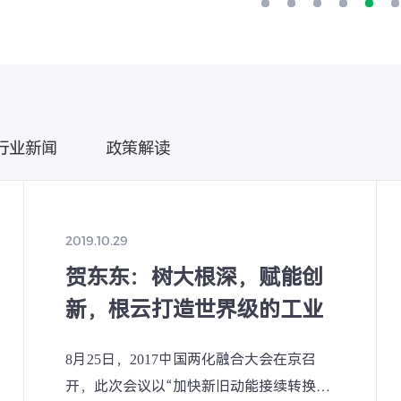
质生产力。 孟凡利走
产业发展和创新应用情
发展需求，更大力度开
工智能与数字经济试验
能创新高地和应用示范
行业新闻
政策解读
正迎来爆发式发展，广
景、活跃的创新生态，
。要牢牢抓住人工智能
驱动力量，大力推动人
2019.10.29
千行百业、走进千家万
贺东东：树大根深，赋能创
一体化和软硬件协同优
新，根云打造世界级的工业
成果转化，持续面向全
互联网平台
芯片、算力、算法、数
8月25日，2017中国两化融合大会在京召
一批垂直领域大模型和
开，此次会议以“加快新旧动能接续转换抢
能体、生活智能体，打