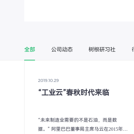
时全行业高水平应用，加快培育和发展新
进树根科技等企业，详细了解人工智能
况，要求省市各方面积极对接企业创新
放各类应用场景，高水平建设好琶洲人
区等平台，奋力打造全国一流的人工智
全部
公司动态
树根研习社
高地。 孟凡利指出，当前全球人工智能
东拥有深厚的产业基础、丰富的应用场
发展人工智能产业前景广阔、大有可为
这个新一轮科技革命和产业变革的重要
2019.10.29
工智能加快发展、加速应用，更好赋能
“工业云”春秋时代来临
户、推动高质量发展。要充分发挥机电
势，加强人工智能关键核心技术攻关和
国全球招商引资、招才引智，加快做强
“未来制造业需要的不是石油，而是数
据、应用等人工智能产业全链条，培育
据。” 阿里巴巴董事局主席马云在2015年举
场景专用小模型，开发推出更多工业智