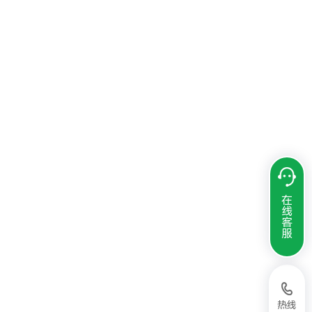
在
线
客
服
热线