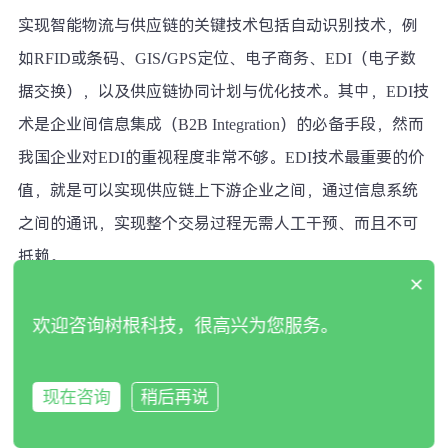
实现智能物流与供应链的关键技术包括自动识别技术，例
如RFID或条码、GIS/GPS定位、电子商务、EDI（电子数
据交换），以及供应链协同计划与优化技术。其中，EDI技
术是企业间信息集成（B2B Integration）的必备手段，然而
我国企业对EDI的重视程度非常不够。EDI技术最重要的价
值，就是可以实现供应链上下游企业之间，通过信息系统
之间的通讯，实现整个交易过程无需人工干预、而且不可
抵赖。
×
历经多年发展，主流的EDI技术已经是基于互联网来传输数
欢迎咨询树根科技，很高兴为您服务。
据，而我国很大大型企业建立的供应商门户，实际上只是
一种Web EDI，不能够与供应商的信息系统集成，供应商只
现在咨询
稍后再说
能手工查询。德国Seeburger公司的B2B Integration平台支持