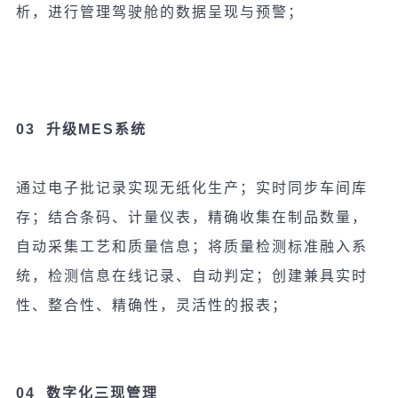
析，进行管理驾驶舱的数据呈现与预警；
03
升
级
MES
系
统
通
过电
子批
记录实现
无
纸
化生
产
；
实时
同步
车间库
存；
结
合条
码
、
计
量
仪
表，精确收集在制品数量，
自
动
采集工
艺
和
质
量信息；将
质
量
检测标
准融入系
统
，
检测
信息在
线记录
、自
动
判定；
创
建兼具
实时
性、整合性、精确性，灵活性的
报
表；
04
数字化三
现
管理