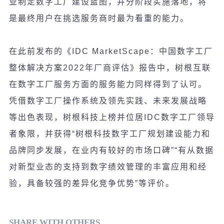
业制定数字工厂建设蓝图，并分阶段实施落地，将
是最终用户在挑选服务商时最为看重的能力。
在此前
发
布的《
IDC MarketScape
：中国数字工厂
整体解决方案
2022
年厂商
评
估》
报
告中，
树
根互
联
在数字工厂服
务
方面的服
务
能力同
样
得到了
认
可。
凭借数字工厂操作系
统
及
领
先
实
践、未来
发
展
战
略
等出色表
现
，
树根科技上榜
并位居
IDC
数字工厂
领导
者象限
，并
获
得
“
树根科技数字工厂规划建设能力和
品牌同步发展，
在
业
内有
较
好的市
场
口碑
”“
有从数据
对
新型
业态
的支持到数字
绩
效管理的丰富
应
用和
经
验
，
具
备较强
的差异化
竞
争
优势
”
等
评
价。
SHARE WITH OTHERS