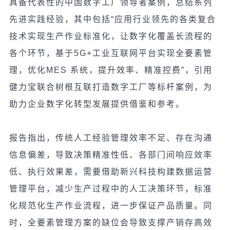
具
备
代表性的中国数字工厂
领导
者案例，
总结
系列
先
进实
践
经验
，其中包括
“
应用行业领先的各类复合
技术实现生产作业标准化，让数字化覆盖长流程的
各个环节，基于
5G+
工
业
互
联
网平台
实现
全要素管
理，
优
化
MES
系
统
，提升效率、精准控
费
”
，引用
健力宝
联
合
树
根互
联
打造数字工厂
等
标
杆案例，
为
助力企
业
数字化
转
型
发
展提供借
鉴
和参考。
报告指出，传统人工经验管理效率不足、存在沟通
信息偏差，导致决策精准性低、各部门间响应效率
低、执行效果差，需要借助新兴科技构建数据运营
管理平台，减少生产过程中的人工决策环节，标准
化规范化生产作业流程，进一步保证产品质量。同
时，全要素管理方案的缺位会导致支撑产销存高效