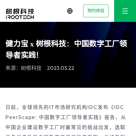
预约体验
健力宝 x 树根科技：中国数字工厂领
导者实践！
来源：树根科技
2023.03.22
日前，全球
领
先的
IT
市
场
研究机构
IDC
发布《
IDC
PeerScape:
中国数字工厂
领导
者
实
践》
报
告，从
中国企
业
建
设
数字工厂
时
最常
见
的挑
战
出
发
，
选
取