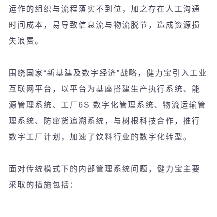
运作的组织与流程落实不到位，加之存在人工沟通
时间成本，易导致信息流与物流脱节，造成资源损
失浪费。
围绕国家
“
新基建及数字
经济
”
战略，
健力宝引入工
业
互
联
网平台，以平台
为
基座搭建生
产执
行系
统
、能
源管理系
统
、工厂
6S
数字化管理系
统
、物流运
输
管
理系
统
、防
窜货追溯系统，与树根科技合作，推行
数字工厂计划
，加速了
饮
料行
业
的数字化
转
型。
面
对传统
模式下的内部管理系
统问题
，健力宝主要
采取的措施包括：