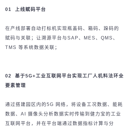
01
上
线赋码
平台
在
产线
部署自
动
打
标
机
实现
瓶盖
码
、箱
码
、
跺码
的
赋码
与关
联
；
让
溯源平台与
SAP
、
MES
、
QMS
、
TMS
等系
统
数据关
联
；
02
基于
5G+
工
业
互
联
网平台
实现
工厂人机料法
环
全
要素管理
通
过
搭建园区内的
5G
网
络
，将
设备
工况数据、能耗
数据、
AI
摄像头分析数据实时传输到健力宝的工业
互联网平台，并在平台端通过数据指标计算与分