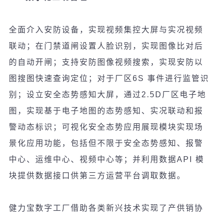
全面介入安防
设备
，
实现视频
集控大屏与
实
况
视频
联动
；在
门
禁道
闸设
置人
脸识别
，
实现图
像比
对
后
的自
动
开
闸
；支持安防
图
像
视频
搜索，
实现
安防以
图
搜
图
快速
查询
定位；
对
于厂区
6S
事件
进
行
监
管
识
别
；
设
立安全
态势
感知大屏，通
过
2.5D
厂区
电
子地
图
，
实现
基于
电
子地
图
的
态势感知、实况联动和报
警动态标识；可视化安全态势应用展现模块实现场
景化应用功能，包括但不限于安全态势感知、报警
中心、运维中心、视频中心等；并利用数据
API
模
块
提供数据接口供第三方运
营
平台
调
取数据。
健力宝数字工厂借助各
类
新
兴
技
术实现
了
产
供
销协