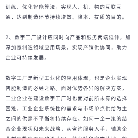
训练
、
优
化智能算法，
实现
人、机、物的互
联
互
通，达到制造
环节
持
续
增效、降本、提
质
的目的。
2
、数字工厂
设计应
同
时
向
产
品和服
务
两端延伸，加
深加
宽
制造
领
域
应
用
场
景，
实现产销
供
协
同，助力
企
业
可持
续发
展。
数字工厂是新型工
业
化的
应
用体
现
，也是企
业实现
智能制造的必
经之路。面对优势各异的解决方案，
工业企业在建设数字工厂时也面对前所未有的选择
困难，工业企业系统性的需求与市场单点供给为主
之间的供需不平衡将持续存在。如何一企一策的结
合企业现状和未来战略，从咨询服务入手，辅助企