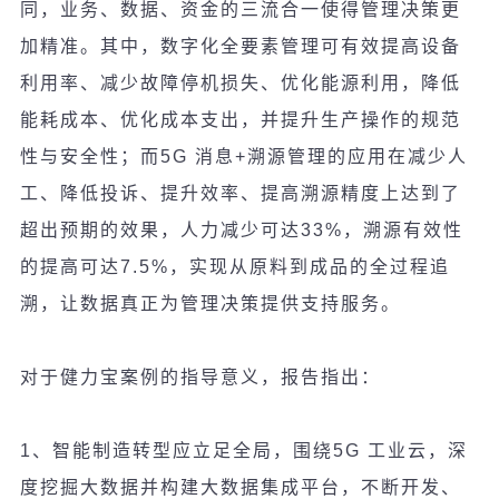
同，
业务
、数据、
资
金的三流合一使得管理决策更
加精准。
其中，数字化全要素管理可有效提高
设备
利用率、减少故障停机
损
失、
优
化能源利用，降低
能耗成本、
优
化成本支出，并提升生
产
操作的
规
范
性与安全性；而
5G
消息
+
溯源管理的
应
用在减少人
工、降低投
诉
、提升效率、提高溯源精度上达到了
超出
预
期的效果，
人力减少可达
33%
，溯源有效性
的提高可达
7.5%
，
实现
从原料到成品的全
过
程追
溯，
让
数据真正
为
管理决策提供支持服
务
。
对于健力宝案例的指导意义，报告指出：
1
、智能制造
转
型
应
立足全局，
围绕
5G
工
业
云，深
度挖掘大数据并构建大数据集成平台，不断开
发
、