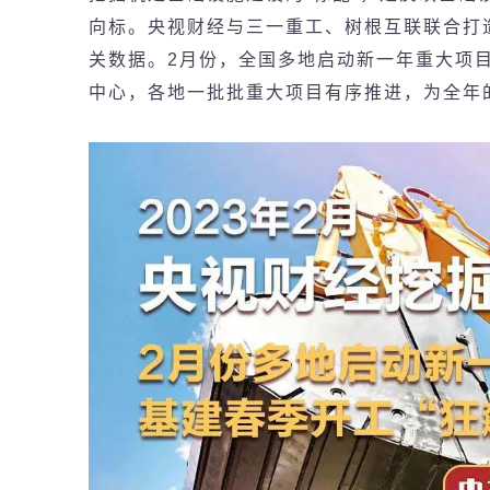
向
标
。央
视财经
与三一重工、
树
根互
联联
合打
关数据。
2
月份，全国多地启
动
新一年重大
项
中心，各地一批批重大
项
目有序推
进
，
为
全年