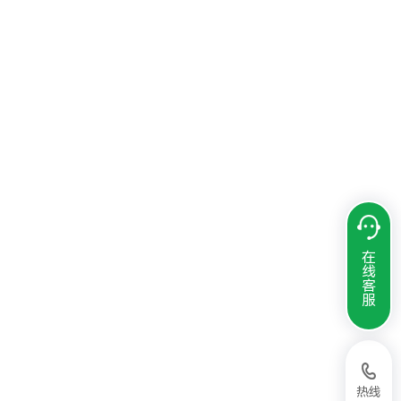
在
线
客
服
热线