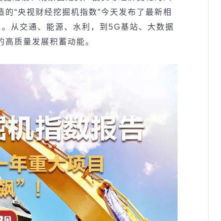
造的
“
央
视财经
挖掘机指数
”
今天
发
布了最新相
目。从交通、能源、水利，到
5G
基站、大数据
的高
质
量
发
展
积
蓄
动
能。