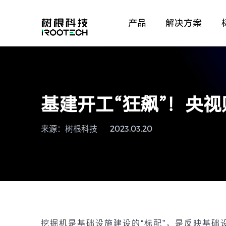
产品
解决方案
基建开工“狂飙”！央
来源：树根科技
2023.03.20
挖掘机是基
础设
施建
设
的
“
标配
”
，是反映基
础