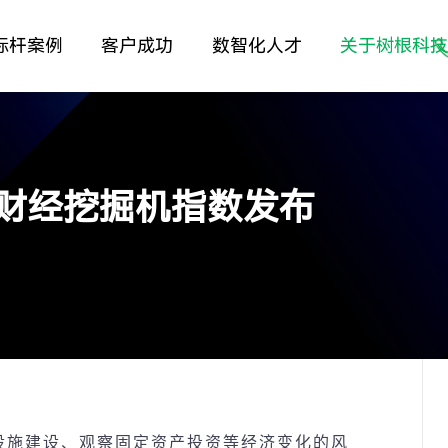
标杆案例
客户成功
数智化人才
关于树根科
视财经挖掘机指数发布
设
施建
设
、
观
察固定
资产
投
资
等
经济变
化的
风