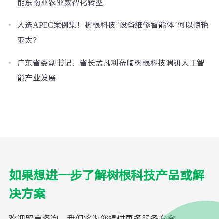
能东南亚农业数智化转型
入选APEC案例集！树根科技“设备维修智能体”何以惊艳
亚太？
广东省委副书记、省长孟凡利莅临树根科技调研人工智
能产业发展
如果想进一步了解树根科技产品或解
决方案
欢迎留言咨询，我们将为您提供更多服务方案。