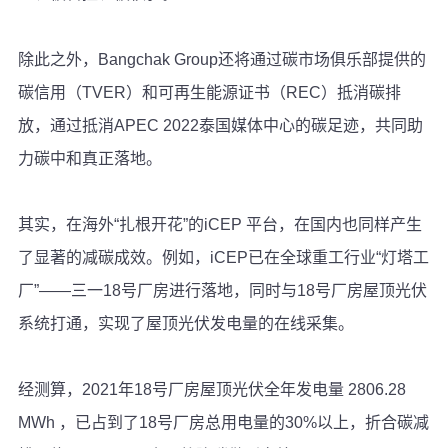
除此之外，Bangchak Group还将通过碳市场俱乐部提供的
碳信用（TVER）和可再生能源证书（REC）抵消碳排
放，通过抵消APEC 2022泰国媒体中心的碳足迹，共同助
力碳中和真正落地。
其实，在海外“扎根开花”的iCEP 平台，在国内也同样产生
了显著的减碳成效。例如，iCEP已在全球重工行业“灯塔工
厂”——三一18号厂房进行落地，同时与18号厂房屋顶光伏
系统打通，实现了屋顶光伏发电量的在线采集。
经测算，2021年18号厂房屋顶光伏全年发电量 2806.28
MWh ，已占到了18号厂房总用电量的30%以上，折合碳减