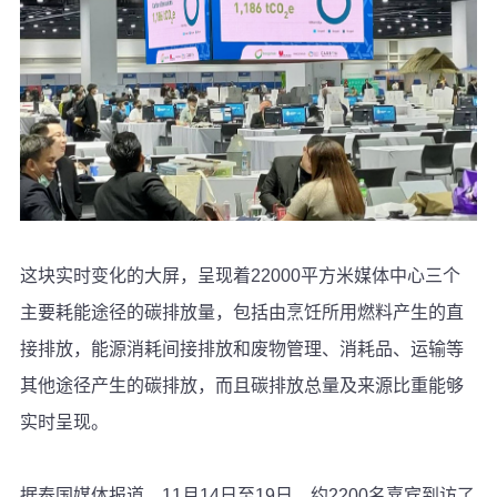
这块实时变化的大屏，呈现着22000平方米媒体中心三个
主要耗能途径的碳排放量，包括由烹饪所用燃料产生的直
接排放，能源消耗间接排放和废物管理、消耗品、运输等
其他途径产生的碳排放，而且碳排放总量及来源比重能够
实时呈现。
据泰国媒体报道，11月14日至19日，约2200名嘉宾到访了