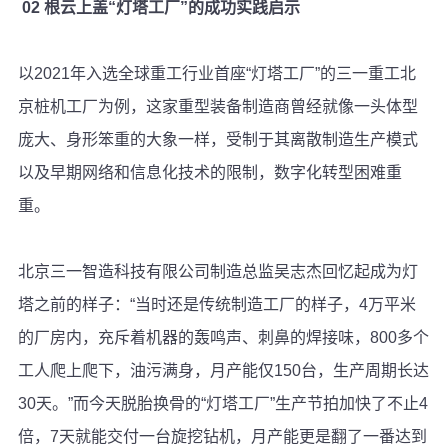
02 根云上盖“灯塔工厂”的成功实践启示
以2021年入选全球重工行业首座“灯塔工厂”的三一重工北
京桩机工厂为例，这家重型装备制造商曾经就像一头体型
庞大、身形笨重的大象一样，受制于其离散制造生产模式
以及早期网络和信息化技术的限制，数字化转型困难重
重。
北京三一智造科技有限公司制造总监吴志杰回忆起成为灯
塔之前的样子：“当时还是传统制造工厂的样子，4万平米
的厂房内，充斥着机器的轰鸣声、刺鼻的焊接味，800多个
工人爬上爬下，油污满身，月产能仅150台，生产周期长达
30天。”而今天脱胎换骨的“灯塔工厂”生产节拍加快了不止4
倍，7天就能交付一台旋挖钻机，月产能更是翻了一番达到