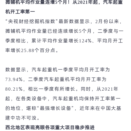
摊铺机平均作业量连增
5
个月！从
2021
年起，汽车起重
机开工率第一
“
央视财经挖掘机指数
”
最新数据显示，
2
月份以来，
摊铺机平均作业量已经连续增长
5
个月，二季度与一
季度相比，累计平均作业量增长
124%
、平均月开工
率增长
25.88
个百分点。
数据显示，汽车起重机一季度平均月开工率为
73.94%
，二季度汽车起重机平均月开工率为
80.21%
，相比一季度有所增长。同时，从
2021
年
起，在各类设备中，汽车起重机均保持开工率第一
的地位，堪称
“
最强增长设备
”
，近年来在中国大基
建中功不可没。
西北地区表现亮眼各项重大项目稳步推进