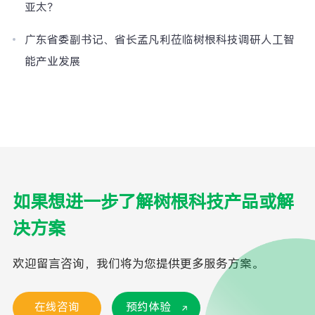
亚太？
广东省委副书记、省长孟凡利莅临树根科技调研人工智
能产业发展
如果想进一步了解树根科技产品或解
决方案
欢迎留言咨询，我们将为您提供更多服务方案。
在线咨询
预约体验