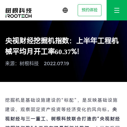
预约体验
央视财经挖掘机指数：上半年工程机
械平均月开工率60.37%！
来源：树根科技
2022.07.19
挖掘机是基础设施建设的
“
标配
”
，是反映基础设施
建设、观察固定资产投资等经济变化的风向标。
央
视财经与三一重工、树根科技联合打造的
“
央视财经