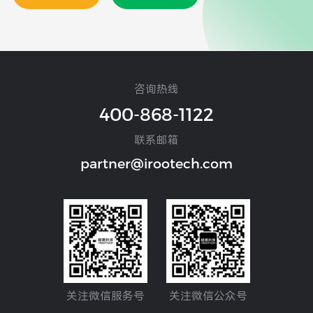
咨询热线
400-868-1122
联系邮箱
partner@irootech.com
关注微信服务号
关注微信公众号