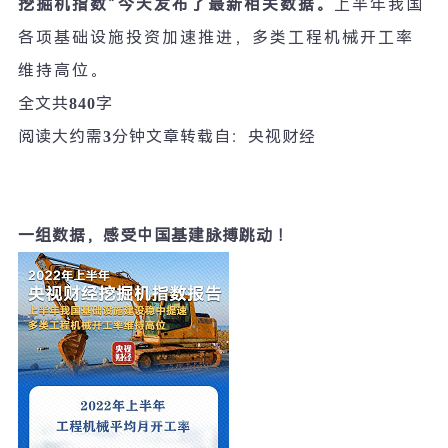
挖掘机指数
”
今天发布了最新相关数据。
上半年我国
各项基础设施投资加速推进，多类工程机械开工率
维持高位。
全文共
840
字
阅读大约需
3
分钟
文章转载自：央视财经
一组数据，感受中国基建脉搏跳动
！