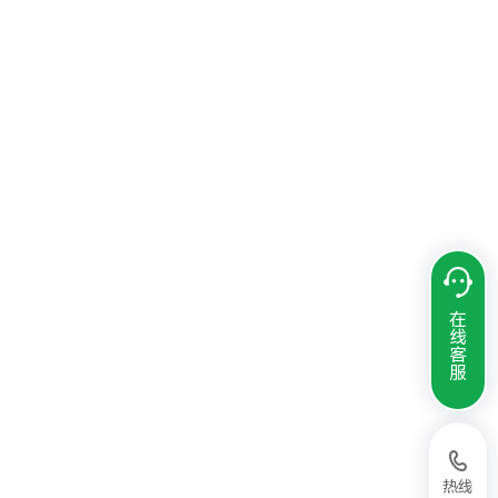
在
线
客
服
热线