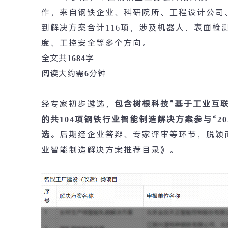
作，来自钢铁企业、科研院所、工程设计公司
到解决方案合计
116
项，涉及机器人、表面检
度、工控安全等多个方向。
全文共
1684
字
阅读大约需
6
分钟
经专家初步遴选，
包含树根科技
“
基于工业互
的共
104
项钢铁行业智能制造解决方案参与
“20
选。
后期经企业答辩、专家评审等环节，脱颖
业智能制造解决方案推荐目录》。