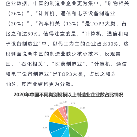
企业数据，中国的制造业企业更为集中，
“
矿物相关
（
26%
）
”
、
“
计算机、通信和电子设备制造业
（
20%
）
”
、
“
汽车相关（
13%
）
”
是
TOP3
大类，占
比之和达
59%
。值得注意的是，
“
计算机、通信和电
子设备制造业
”
中，以代工为主的企业占比
30%
，这
也侧面说明中国的制造业缺少核心技术。反观美
国，
“
石化相关
”
、
“
医药制造业
”
、
“
计算机、通信
和电子设备制造业
”
是
TOP3
大类，占比之和为
48%
，其产业结构更为分散。