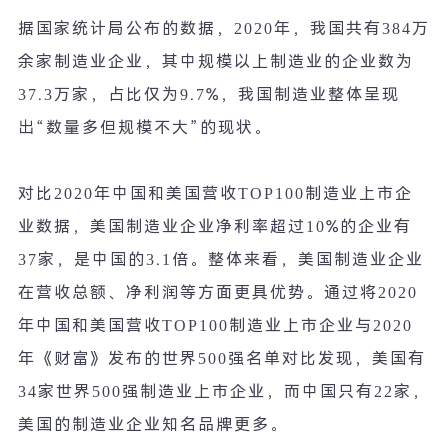
据国家统计局公布的数据，
2020
年，我国共有
384
万
余家制造业企业，其中规模以上制造业的企业数为
37.3
万家，占比仅为
9.7%
，我国制造业整体呈现
出
“
数量多但规模不大
”
的现状。
对比
2020
年中国和美国营收
TOP100
制造业上市企
业数据，美国制造业企业净利率超过
10%
的企业有
37
家，是中国的
3.1
倍。整体来看，美国制造业企业
在营收总额、净利润等方面更具优势。通过将
2020
年中国和美国营收
TOP100
制造业上市企业与
2020
年《财富》发布的世界
500
强名单对比发现，美国有
34
家世界
500
强制造业上市企业，而中国只有
22
家，
美国的制造业企业知名品牌更多。