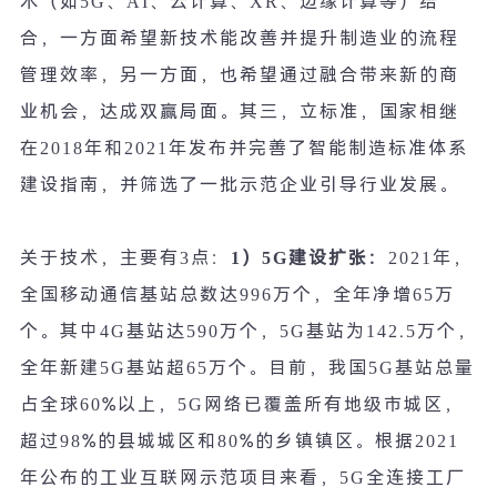
术（如
5G
、
AI
、云计算、
XR
、边缘计算等）结
合，一方面希望新技术能改善并提升制造业的流程
管理效率，另一方面，也希望通过融合带来新的商
业机会，达成双赢局面。其三，立标准，国家相继
在
2018
年和
2021
年发布并完善了智能制造标准体系
建设指南，并筛选了一批示范企业引导行业发展。
关于技术，主要有
3
点：
1
）
5G
建设扩张：
2021
年，
全国移动通信基站总数达
996
万个，全年净增
65
万
个。其中
4G
基站达
590
万个，
5G
基站为
142.5
万个，
全年新建
5G
基站超
65
万个。目前，我国
5G
基站总量
占全球
60%
以上，
5G
网络已覆盖所有地级市城区，
超过
98%
的县城城区和
80%
的乡镇镇区。根据
2021
年公布的工业互联网示范项目来看，
5G
全连接工厂