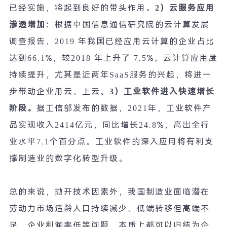
已经实施，将起到良好的带头作用。
2
）云服务应用
渗透增加：
根据中国信息通信研究院的云计算发展
调查报告，
2019
年我国已经应用云计算的企业占比
达到
66.1%
，较
2018
年上升了
7.5%
，云计算应用度
持续提升，尤其是近两年
SaaS
服务的兴起，将进一
步带动企业用云、上云。
3
）工业软件进入快速增长
阶段。
据工信部发布的数据，
2021
年，工业软件产
品实现收入
2414
亿元，同比增长
24.8%
，高出全行
业水平
7.1
个百分点。工业软件的深入应用将有利支
撑制造业的数字化转型升级。
总的来说，抛开技术因素外，我国制造业面临潜在
劳动力市场适龄人口持续减少、低端转移但高端不
足、企业利润率低等问题，本质上都可以归结为企