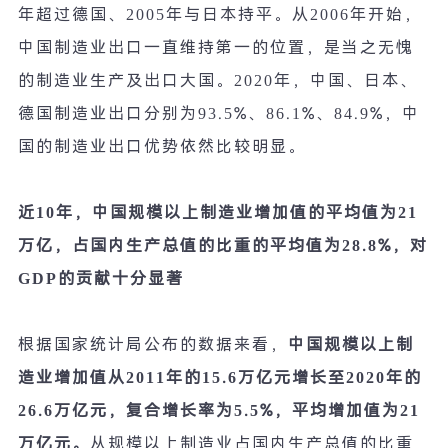
年超过德国、
2005
年与日本持平。从
2006
年开始，
中国制造业出口一直维持第一的位置，是当之无愧
的制造业生产及出口大国。
2020
年，中国、日本、
德国制造业出口分别为
93.5%
、
86.1%
、
84.9%
，中
国的制造业出口优势依然比较明显。
近
10
年，中国规模以上制造业增加值的平均值为
21
万亿，占国内生产总值的比重的平均值为
28.8%
，对
GDP
的贡献十分显著
根据国家统计局公布的数据来看，
中国规模以上制
造业增加值从
2011
年的
15.6
万亿元增长至
2020
年的
26.6
万亿元，复合增长率为
5.5%
，平均增加值为
21
万亿元。
从规模以上制造业占国内生产总值的比重