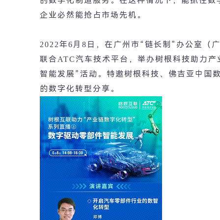
的数字化制造服务。在这种情况下，能抓住数
企业必然能抢占市场先机。
2022
年
6
月
8
日，在广州市
“
链长制
”
办公室（
联合
ATC
汽车技术平台，举办树根科技助力产
智能发展
”
活动。特邀树根科技、佛吉亚中国
的数字化转型分享。