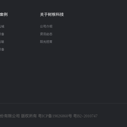
案例
关于树根科技
机械
公司介绍
设备
资讯动态
运输
阳光经营
设备
. 树根互联股份有限公司 版权所有
粤ICP备19026860号
粤B2-2010747