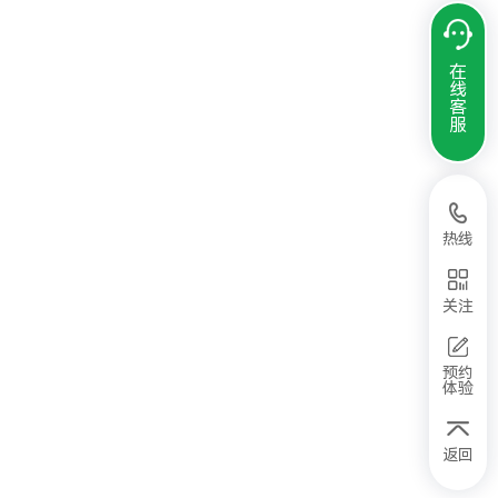
在
线
客
服
热线
关注
预约
体验
返回