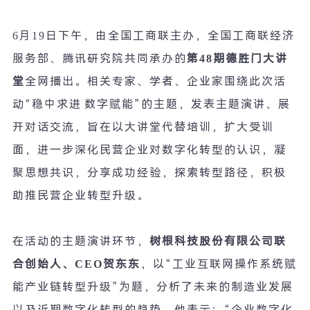
6
月
19
日下午，由全国工商联主办，全国工商联经济
服务部、腾讯研究院共同承办的
第
48
期德胜门大讲
堂
全网播出。相关专家、学者、企业家围绕此次活
动
“
稳中求进
数字赋能
”
的主题，发表主题演讲、展
开对话交流，旨在以大讲堂代替培训，扩大受训
面，进一步深化民营企业对数字化转型的认识，凝
聚思想共识，分享成功经验，探索转型路径，积极
助推民营企业转型升级。
在活动的主题演讲环节，
树根科技股份有限公司联
合创始人、
CEO
贺东东
，以
“
工业互联网操作系统赋
能产业链转型升级
”
为题，分析了未来的制造业发展
以及近期数字化转型的趋势，他表示：
“
企业数字化