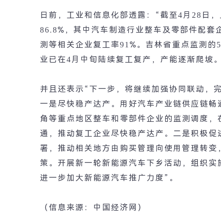
日前，工业和信息化部透露：
“
截至
4
月
28
日，
86.8%
，其中汽车制造行业整车及零部件配套
测等相关企业复工率
91%
。吉林省重点监测的
业已在
4
月中旬陆续复工复产，产能逐渐爬坡
并且还表示
“
下一步，将继续加强协同联动，
一是尽快稳产达产。用好汽车产业链供应链畅
角等重点地区整车和零部件企业的监测调度，
通，推动复工企业尽快稳产达产。二是积极促
署，推动相关地方由购买管理向使用管理转变
策。开展新一轮新能源汽车下乡活动，组织实
进一步加大新能源汽车推广力度
”
。
（信息来源：中国经济网）