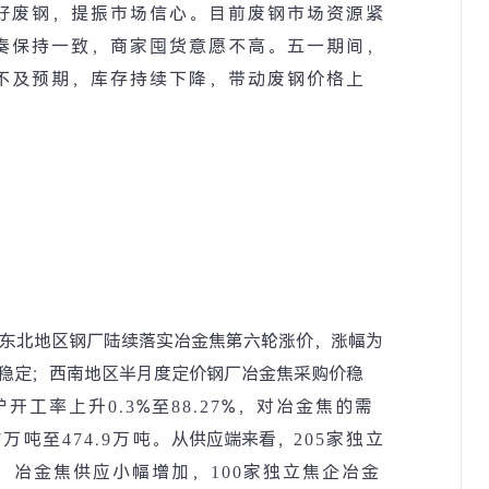
好废钢，提振市场信心。目前废钢市场资源紧
奏保持一致，商家囤货意愿不高。五一期间，
不及预期，库存持续下降，带动废钢价格上
东北地区钢厂陆续落实冶金焦第六轮涨价，涨幅为
稳定；
西南地区半月度定价钢厂冶金焦采购价稳
炉开工率上升
0.3%
至
88.27%
，对冶金焦的需
7
万吨至
474.9
万吨。
从供应端来看，
205
家独立
，冶金焦供应小幅增加，
100
家独立焦企冶金