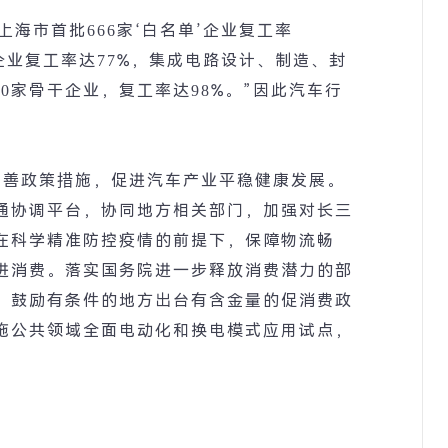
上海市首批
666
家
‘
白名单
’
企业复工率
企业复工率达
77%
，集成电路设计、制造、封
50
家骨干企业，复工率达
98%
。
”
因此汽车行
。
完善政策措施，促进汽车产业平稳健康发展。
通协调平台，协同地方相关部门，加强对长三
在科学精准防控疫情的前提下，保障物流畅
进消费。落实国务院进一步释放消费潜力的部
，鼓励有条件的地方出台有含金量的促消费政
施公共领域全面电动化和换电模式应用试点，