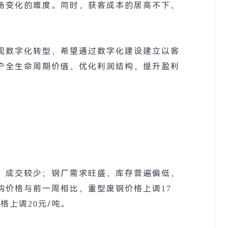
场变化的难度。同时，获客成本的居高不下、
视数字化转型，希望通过数字化建设建立以客
户全生命周期价值，优化利润结构，提升盈利
，成交较少；钢厂需求旺盛，库存普遍偏低，
购价格与前一周相比，重型废钢价格上调
17
价格上调
20
元
/
吨。