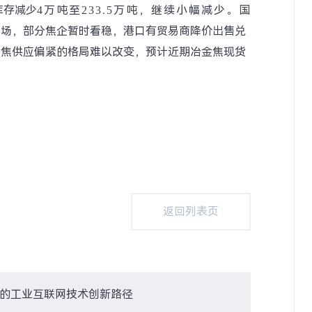
库存减少
4
万吨至
233.5
万吨，继续小幅减少。
国
市场，部分焦企暂时看稳，港口有贸易商降价出售兑
金焦供应偏紧的格局难以改变，预计近期冶金焦现货
返回列表页
返回列表页
的工业互联网技术创新路径