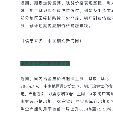
近期，期螺走势震荡，现货价格表现坚挺，利
张，加工基地库存多维持低位，到货及出货节
部分地区因疫情防控形势严峻，钢厂到货情况
涨。预计短期内废钢价格易涨难跌。
（信息来源：中国钢铁新闻网）
国内冶金焦价格继续上涨
近期，国内冶金焦价格继续上涨。
华东、华北、
200
元
/
吨；
中南地区月定价焦企、钢厂冶金焦价格
定。
产销方面，从需求端来看，上周
194
家钢厂高
求继续小幅增加，
80
家钢厂冶金焦库存增加
9.
焦企产能利用率较前一周上升
0.34%
至
75.58%