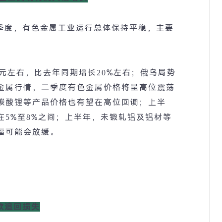
季度，有色金属工业运行总体保持平稳，主要
元左右，比去年同期增长
20%
左右；俄乌局势
金属行情，二季度有色金属价格将呈高位震荡
碳酸锂等产品价格也有望在高位回调；上半
在
5%
至
8%
之间；上半年，未锻轧铝及铝材等
幅可能会放缓。
欲追回损失