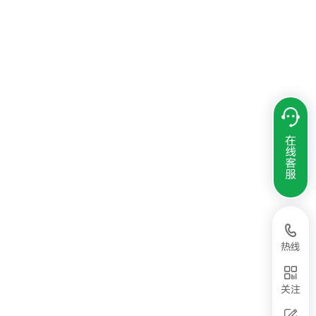
在
线
客
服
热线
关注