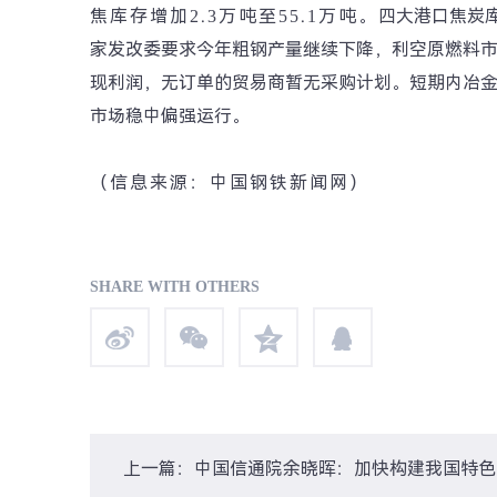
焦库存增加
2.3
万吨至
55.1
万吨。
四大港口焦炭
家发改委要求今年粗钢产量继续下降，利空原燃料
现利润，无订单的贸易商暂无采购计划。
短期内冶
市场稳中偏强运行。
（信息来源：中国钢铁新闻网）
SHARE WITH OTHERS
上一篇：中国信通院余晓晖：加快构建我国特色