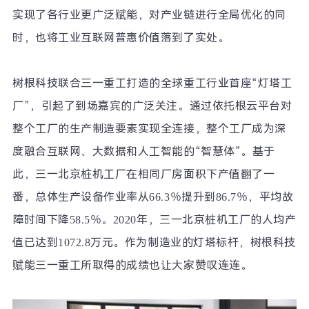
实现了各行业更广泛赋能，对产业链进行全局优化的同
时，也将工业互联网普惠价值落到了实处。
树根科技联合三一重工打造的全球重工行业首座
“
灯塔工
厂
”
，引起了到场嘉宾的广泛关注。通过依托根云平台对
整个工厂的生产制造要素实现全连接，整个工厂成为深
度融合互联网、大数据和人工智能的
“
智慧体
”
。基于
此，三一北京桩机工厂在相同厂房面积下产值翻了一
番，总体生产设备作业率从
66.3
％提升到
86.7
％，平均故
障时间下降
58.5
％。
2020
年，三一北京桩机工厂的人均产
值已达到
1072.8
万元。作为制造业的灯塔标杆，树根科技
赋能三一重工所取得的成绩也让大家赞叹连连。