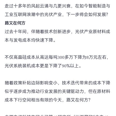
走过十多年的风起云涌与几更兴衰，在如今智能制造与
工业互联网浪潮中的光伏产业，下一步将会如何发展？
路又在何方
过去十年间，伴随着技术创新进步，光伏产业原材料成
本与发电成本均快速下降。
不仅高晶硅成本从高达每吨300多万下降为8万元左右，
光伏系统装机成本更是下降了90%以上。
随着政策补贴边际影响变小，技术迭代带来的成本下降
似乎逐步成为推动行业发展的关键驱动力，但在原材料
成本下行空间相当有限的今天，路又在何方？