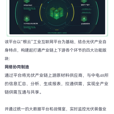
该平台以“根云”工业互联网平台为基础，结合光伏产业自
身特点，构建起打通产业链上下游各个环节的四大功能版
块：
网络协同制造
通过平台将光伏产业链上游原材料供应商，与中电48所
的信息汇总、分析、生成报表，拉通供需，实现全产业
链供需互通与共享。
并通过统一的大数据平台和战情室，实时监控光伏装备业