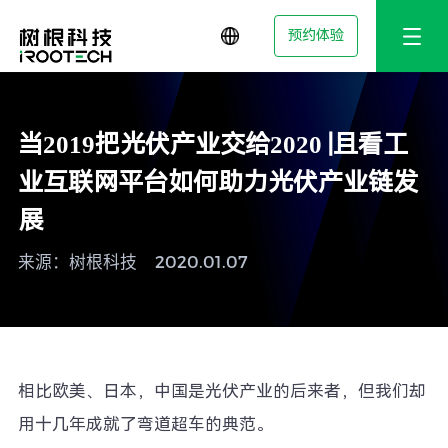
预约体验
当2019把光伏产业交给2020 |且看工
业互联网平台如何助力光伏产业链发
展
来源：树根科技
2020.01.07
相比欧美、日本，中国是光伏产业的后来者，但我们却
用十几年成就了弯道超车的典范。