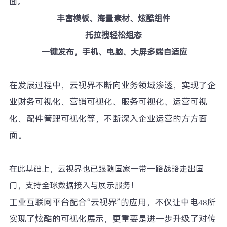
面。
丰富模板、海量素材、炫酷组件
托拉拽轻松组态
一键发布，手机、电脑、大屏多端自适应
在发展过程中，云视界不断向业务领域渗透，实现了企
业财务可视化、营销可视化、服务可视化、运营可视
化、配件管理可视化等，不断深入企业运营的方方面
面。
在此基础上，云视界也已跟随国家一带一路战略走出国
门，支持全球数据接入与展示服务！
工业互联网平台配合“云视界”的应用，不仅让中电48所
实现了炫酷的可视化展示，更重要是进一步升级了对传